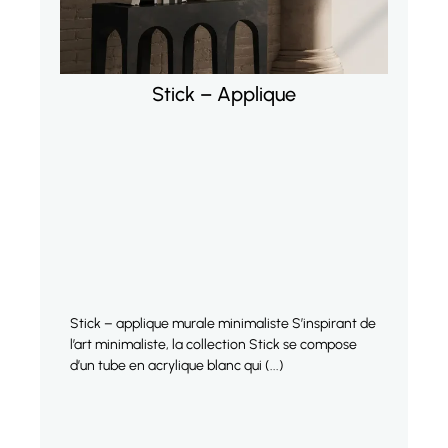
Stick – Applique
Stick – applique murale minimaliste S’inspirant de
S
l’art minimaliste, la collection Stick se compose
l
d’un tube en acrylique blanc qui (...)
d