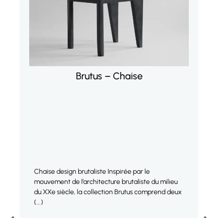
Brutus – Chaise
Chaise design brutaliste Inspirée par le
F
mouvement de l’architecture brutaliste du milieu
m
du XXe siècle, la collection Brutus comprend deux
d
(...)
(.