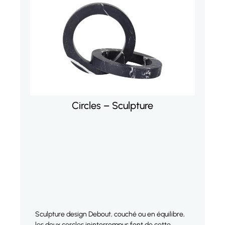
Circles – Sculpture
Sculpture design Debout, couché ou en équilibre,
S
les deux cercles ininterrompus font de cette
e