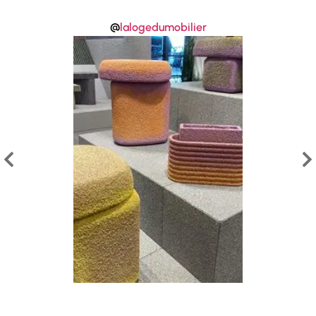
@
lalogedumobilier